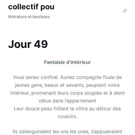
collectif pou
P
a
littérature et bestioles
s
s
e
Jour 49
r
a
u
Fantaisie d’intérieur
c
Vous seriez confiné. Auriez compagnie foule de
o
jeunes gens, beaux et savants, peuplant votre
n
intérieur, promenant leurs corps souples et à demi
t
vêtus dans l’appartement
e
Leur douce peau frôlant la vôtre au détour des
n
couloirs.
u
Ils s’alanguiraient les uns les unes, s’appuieraient