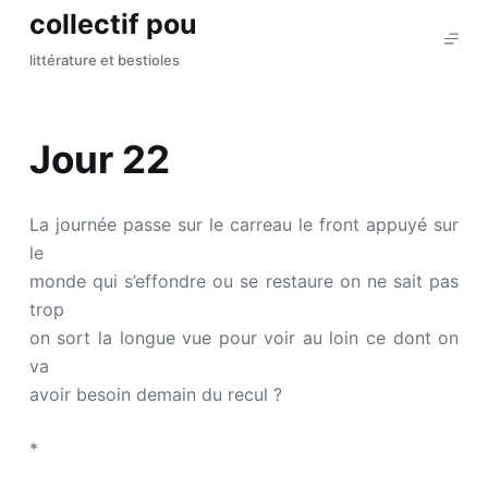
collectif pou
P
a
littérature et bestioles
s
s
e
Jour 22
r
a
u
La journée passe sur le carreau le front appuyé sur
c
le
o
monde qui s’effondre ou se restaure on ne sait pas
n
trop
t
on sort la longue vue pour voir au loin ce dont on
e
va
n
avoir besoin demain du recul ?
u
*