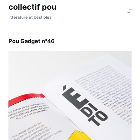
collectif pou
P
a
littérature et bestioles
s
s
e
Pou Gadget n°46
r
a
u
c
o
n
t
e
n
u