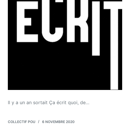
Il y a un an sortait Ça écrit quoi, de…
COLLECTIF POU
6 NOVEMBRE 2020