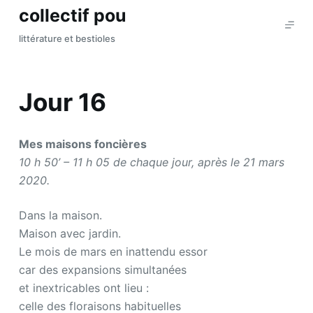
collectif pou
P
a
littérature et bestioles
s
s
e
Jour 16
r
a
u
Mes maisons foncières
c
10 h 50’ – 11 h 05 de chaque jour, après le 21 mars
o
2020.
n
Dans la maison.
t
Maison avec jardin.
e
Le mois de mars en inattendu essor
n
car des expansions simultanées
u
et inextricables ont lieu :
celle des floraisons habituelles