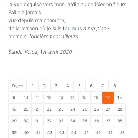
la vue exquise vers mon jardin au cerisier en fleurs.
Faille à jamais
vue depuis ma chambre,
de la maison où je suis toujours
à ma place
même si
foncièrement ailleurs
.
Sanda Voïca, 1er avril 2020
Pages
1
2
3
4
5
6
7
8
9
10
11
12
13
14
15
16
17
18
19
20
21
22
23
24
25
26
27
28
29
30
31
32
33
34
35
36
37
38
39
40
41
42
43
44
45
46
47
48