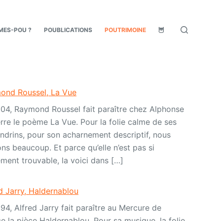
MES-POU ?
POUBLICATIONS
POUTRIMOINE
🦉
ond Roussel, La Vue
04, Raymond Roussel fait paraître chez Alphonse
re le poème La Vue. Pour la folie calme de ses
ndrins, pour son acharnement descriptif, nous
ons beaucoup. Et parce qu’elle n’est pas si
ement trouvable, la voici dans […]
d Jarry, Haldernablou
94, Alfred Jarry fait paraître au Mercure de
e la pièce Haldernablou. Pour sa musique, la folie