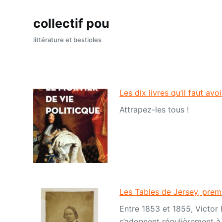
P
collectif pou
a
s
littérature et bestioles
s
e
r
a
Les dix livres qu’il faut avo
u
Attrapez-les tous !
c
o
n
t
e
n
u
Les Tables de Jersey, prem
Entre 1853 et 1855, Victor 
s’adonnent régulièrement à