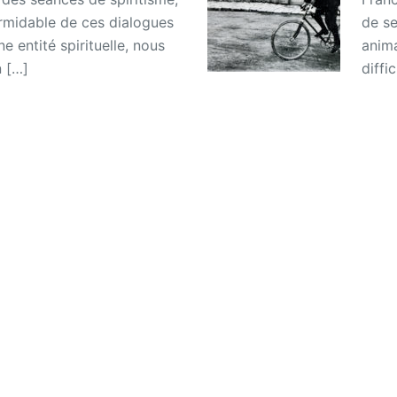
formidable de ces dialogues
de se
e entité spirituelle, nous
anima
n […]
diffi