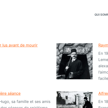
QUI SOM
ir lus avant de mourir
Raym
En 19
Lemer
alexa
l’aim
facil
ière séance
Alfre
Hugo, sa famille et ses amis
En 18
 des séances de spiritisme,
Franc