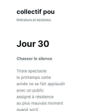
P
collectif pou
a
s
littérature et bestioles
s
e
r
Jour 30
a
u
c
Chasser le silence
o
n
Triste spectacle
t
le printemps cette
e
année ne se fait applaudir
n
avec un public
u
assigné à résidence
au plus mauvais moment
quand sorti