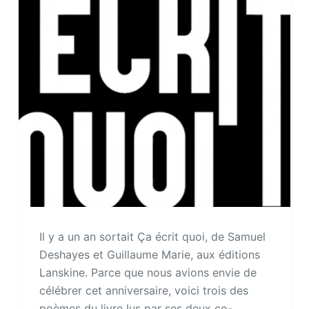
Il y a un an sortait Ça écrit quoi, de Samuel
Deshayes et Guillaume Marie, aux éditions
Lanskine. Parce que nous avions envie de
célébrer cet anniversaire, voici trois des
poèmes du livre lus par ses deux co-