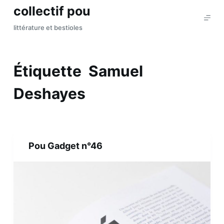
collectif pou
P
a
littérature et bestioles
s
s
e
Étiquette
Samuel
r
a
Deshayes
u
c
o
n
Pou Gadget n°46
t
e
n
u