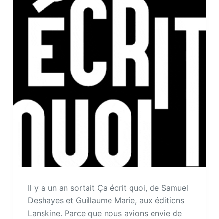
Il y a un an sortait Ça écrit quoi, de Samuel
Deshayes et Guillaume Marie, aux éditions
Lanskine. Parce que nous avions envie de