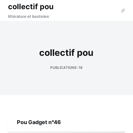
collectif pou
P
a
littérature et bestioles
s
s
e
r
collectif pou
a
u
PUBLICATIONS: 18
c
o
n
t
e
n
u
Pou Gadget n°46