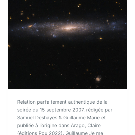
Relation parfaitement authentique de la
soirée du 15 septembre 2007, rédigée par
Samuel Deshayes & Guillaume Marie et
publiée à l’origine dans Arago, Claire
(éditions Pou 2022). Guillaume Je me