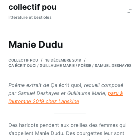
collectif pou
P
a
littérature et bestioles
s
s
e
Manie Dudu
r
a
COLLECTIF POU
18 DÉCEMBRE 2019
u
ÇA ÉCRIT QUOI
/
GUILLAUME MARIE
/
POÉSIE
/
SAMUEL DESHAYES
c
o
Poème extrait de
Ça écrit quoi
, recueil composé
n
par Samuel Deshayes et Guillaume Marie,
paru à
t
l’automne 2019 chez Lanskine
e
n
u
Des haricots pendent aux oreilles des femmes qui
s’appellent Manie Dudu. Des courgettes leur sont