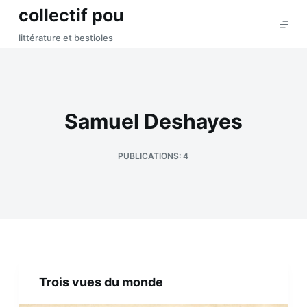
collectif pou
P
a
littérature et bestioles
s
s
e
r
Samuel Deshayes
a
u
PUBLICATIONS: 4
c
o
n
t
e
n
u
Trois vues du monde