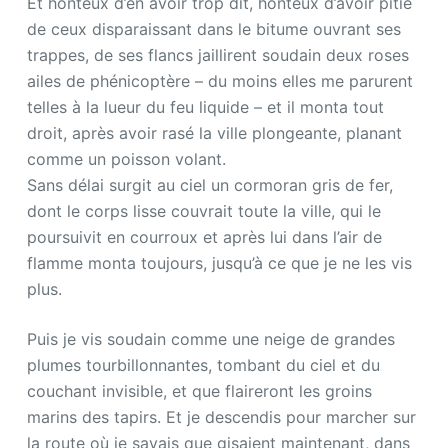
Et honteux d’en avoir trop dit, honteux d’avoir pitié
de ceux disparaissant dans le bitume ouvrant ses
trappes, de ses flancs jaillirent soudain deux roses
ailes de phénicoptère – du moins elles me parurent
telles à la lueur du feu liquide – et il monta tout
droit, après avoir rasé la ville plongeante, planant
comme un poisson volant.
Sans délai surgit au ciel un cormoran gris de fer,
dont le corps lisse couvrait toute la ville, qui le
poursuivit en courroux et après lui dans l’air de
flamme monta toujours, jusqu’à ce que je ne les vis
plus.
Puis je vis soudain comme une neige de grandes
plumes tourbillonnantes, tombant du ciel et du
couchant invisible, et que flaireront les groins
marins des tapirs. Et je descendis pour marcher sur
la route où je savais que gisaient maintenant, dans