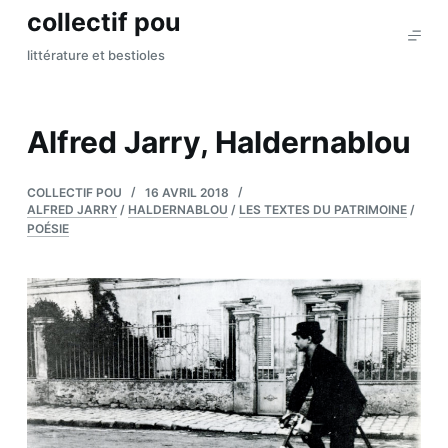
collectif pou
P
a
littérature et bestioles
s
s
e
Alfred Jarry, Haldernablou
r
a
COLLECTIF POU
16 AVRIL 2018
u
ALFRED JARRY
/
HALDERNABLOU
/
LES TEXTES DU PATRIMOINE
/
c
POÉSIE
o
n
t
e
n
u