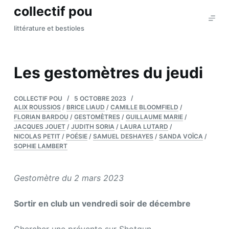
collectif pou
P
a
littérature et bestioles
s
s
e
Les gestomètres du jeudi
r
a
COLLECTIF POU
5 OCTOBRE 2023
u
ALIX ROUSSIOS
/
BRICE LIAUD
/
CAMILLE BLOOMFIELD
/
c
FLORIAN BARDOU
/
GESTOMÈTRES
/
GUILLAUME MARIE
/
JACQUES JOUET
/
JUDITH SORIA
/
LAURA LUTARD
/
o
NICOLAS PETIT
/
POÉSIE
/
SAMUEL DESHAYES
/
SANDA VOÏCA
/
n
SOPHIE LAMBERT
t
e
Gestomètre du 2 mars 2023
n
u
Sortir en club un vendredi soir de décembre