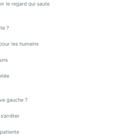
ir le regard qui saute
ite ?
 pour les humains
runs
liée
sive gauche ?
s’arrêter
mpatiente