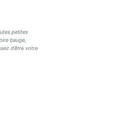
utes petites
oire bauge,
ssez d’être votre