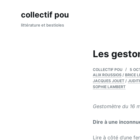
P
collectif pou
a
s
littérature et bestioles
s
e
r
Les gesto
a
u
COLLECTIF POU
5 OC
c
ALIX ROUSSIOS
/
BRICE L
o
JACQUES JOUET
/
JUDIT
SOPHIE LAMBERT
n
t
e
Gestomètre du 16 
n
u
Dire à une inconnue
Lire à côté d’une f