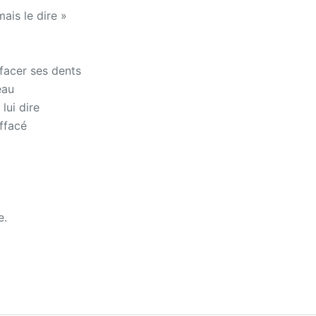
ais le dire »
ffacer ses dents
eau
lui dire
effacé
e.