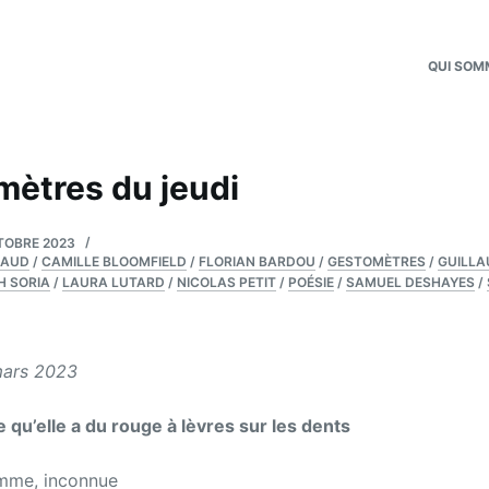
QUI SOM
mètres du jeudi
TOBRE 2023
IAUD
/
CAMILLE BLOOMFIELD
/
FLORIAN BARDOU
/
GESTOMÈTRES
/
GUILLA
H SORIA
/
LAURA LUTARD
/
NICOLAS PETIT
/
POÉSIE
/
SAMUEL DESHAYES
/
mars 2023
 qu’elle a du rouge à lèvres sur les dents
emme, inconnue