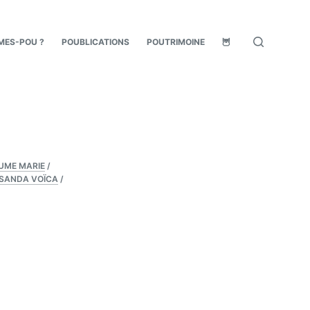
MES-POU ?
POUBLICATIONS
POUTRIMOINE
🦉
UME MARIE
/
SANDA VOÏCA
/