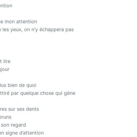
ention
che mon attention
e les yeux, on n’y échappera pas
 lire
jour
lus bien de quoi
ttiré par quelque chose qui gène
vres sur ses dents
bruns
 son regard
en signe d’attention