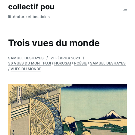
collectif pou
P
a
littérature et bestioles
s
s
e
Trois vues du monde
r
a
SAMUEL DESHAYES
21 FÉVRIER 2023
u
36 VUES DU MONT FUJI
/
HOKUSAI
/
POÉSIE
/
SAMUEL DESHAYES
c
/
VUES DU MONDE
o
n
t
e
n
u