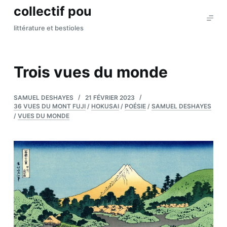
collectif pou
P
a
littérature et bestioles
s
s
e
Trois vues du monde
r
a
SAMUEL DESHAYES
21 FÉVRIER 2023
u
36 VUES DU MONT FUJI
/
HOKUSAI
/
POÉSIE
/
SAMUEL DESHAYES
c
/
VUES DU MONDE
o
n
t
e
n
u