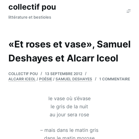
collectif pou
P
a
littérature et bestioles
s
s
e
«Et roses et vase», Samuel
r
a
Deshayes et Alcarr Iceol
u
c
COLLECTIF POU
13 SEPTEMBRE 2012
o
ALCARR ICEOL
/
POÉSIE
/
SAMUEL DESHAYES
1 COMMENTAIRE
n
t
le vase où s’évase
e
le gris de la nuit
n
au jour sera rose
u
– mais dans le matin gris
dans le matin morose