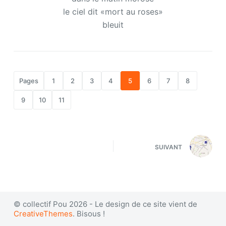
le ciel dit «mort au roses»
bleuit
Pages
1
2
3
4
5
6
7
8
9
10
11
SUIVANT
© collectif Pou 2026 - Le design de ce site vient de
CreativeThemes
. Bisous !