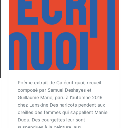
Poème extrait de Ça écrit quoi, recueil
composé par Samuel Deshayes et
Guillaume Marie, paru à l’automne 2019
chez Lanskine Des haricots pendent aux
oreilles des femmes qui s’appellent Manie
Dudu. Des courgettes leur sont
suspendues à la ceinture, aux…