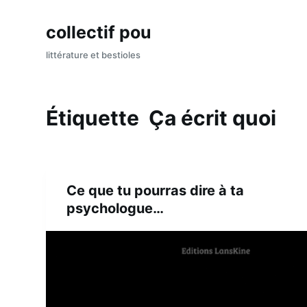
P
collectif pou
a
s
littérature et bestioles
s
e
r
Étiquette
Ça écrit quoi
a
u
c
o
Ce que tu pourras dire à ta
n
psychologue…
t
e
n
u