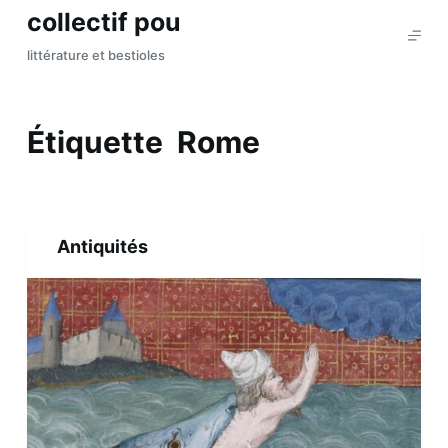
collectif pou
P
a
littérature et bestioles
s
s
e
Étiquette
Rome
r
a
u
c
Antiquités
o
n
t
e
n
u