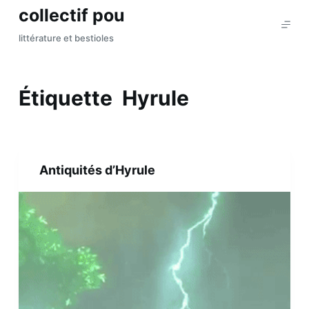
collectif pou
P
a
littérature et bestioles
s
s
e
Étiquette
Hyrule
r
a
u
c
Antiquités d’Hyrule
o
n
t
e
n
u