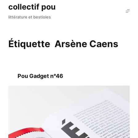
collectif pou
P
a
littérature et bestioles
s
s
e
Étiquette
Arsène Caens
r
a
u
c
Pou Gadget n°46
o
n
t
e
n
u