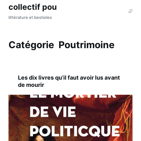
collectif pou
P
a
littérature et bestioles
s
s
e
Catégorie
Poutrimoine
r
a
u
c
Les dix livres qu’il faut avoir lus avant
o
de mourir
n
t
e
n
u