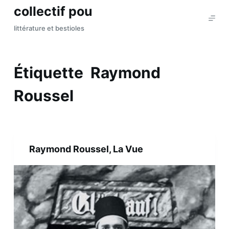
collectif pou
P
a
littérature et bestioles
s
s
e
Étiquette
Raymond
r
a
Roussel
u
c
o
n
Raymond Roussel, La Vue
t
e
n
u