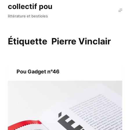
collectif pou
P
a
littérature et bestioles
s
s
e
Étiquette
Pierre Vinclair
r
a
u
c
Pou Gadget n°46
o
n
t
e
n
u