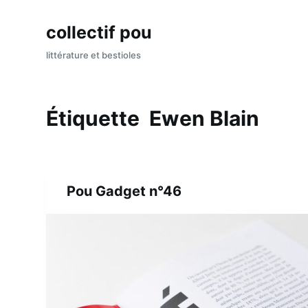
P
collectif pou
a
s
littérature et bestioles
s
e
r
Étiquette
Ewen Blain
a
u
c
o
Pou Gadget n°46
n
t
e
n
u