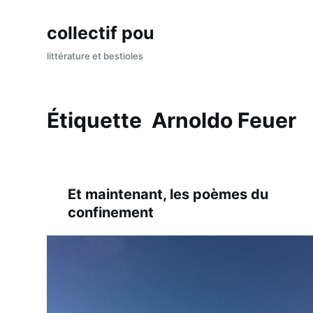
P
collectif pou
a
s
littérature et bestioles
s
e
r
Étiquette
Arnoldo Feuer
a
u
c
o
Et maintenant, les poèmes du
n
confinement
t
e
n
u